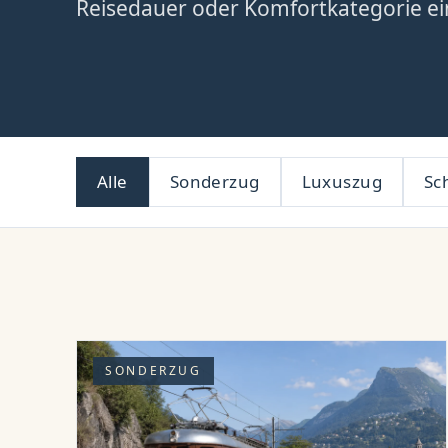
Reisedauer oder Komfortkategorie ei
Alle
Sonderzug
Luxuszug
Sch
SONDERZUG