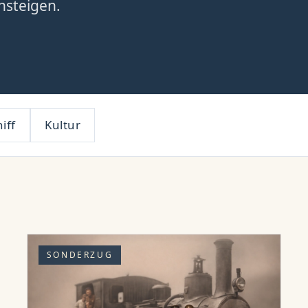
nsteigen.
iff
Kultur
SONDERZUG