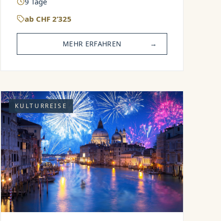
9
Tage
ab
CHF
2’325
MEHR ERFAHREN
→
KULTURREISE