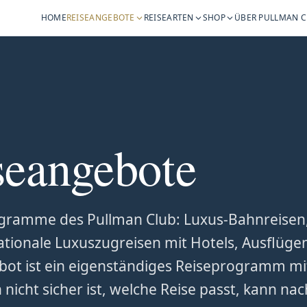
HOME
REISEANGEBOTE
REISEARTEN
SHOP
ÜBER PULLMAN 
seangebote
rogramme des Pullman Club: Luxus-Bahnreisen,
rnationale Luxuszugreisen mit Hotels, Ausflü
ebot ist ein eigenständiges Reiseprogramm mi
icht sicher ist, welche Reise passt, kann nac